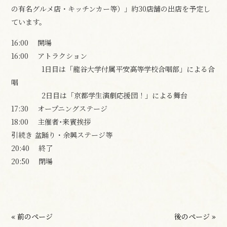
の有名グルメ店・キッチンカー等）」約30店舗の出店を予定し
ています。
16:00 開場
16:00 アトラクション
1日目は「龍谷大学付属平安高等学校合唱部」による合
唱
2日目は「京都学生演劇応援団！」
による
舞台
17:30 オープニングステージ
18:00 主催者･来賓挨拶
引続き 盆踊り・余興ステージ等
20:40 終了
20
:
50 閉場
« 前のページ
後のページ »