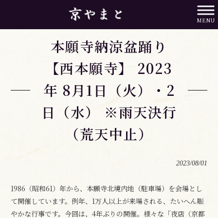
京やまと HOME
>
お知らせ
>
本願寺納涼盆踊り【西本願寺】 2023年 8月1日（火）・2日（水） ※雨天決行
MENU
（荒天中止）
本願寺納涼盆踊り
【西本願寺】 2023
年 8月1日（火）・2
日（水） ※雨天決行
（荒天中止）
2023/08/01
1986（昭和61）年から、本願寺北境内地（駐車場）を会場とし
て開催しています。例年、1万人以上が来場される、たいへん賑
やかな行事です。今回は、4年ぶりの開催。様々な「夜店（京都