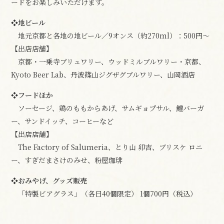
ードをお楽しみいただけます。
❖地ビール
地元京都と各地の地ビール／9オンス（約270ml）：500円～
【出店店舗】
京都・一乗寺ブリュワリー、ウッドミルブルワリー・京都、
Kyoto Beer Lab、丹波篠山ジグザグブルワリー、山岡酒店
❖フードほか
ソーセージ、鶏のももからあげ、サムギョプサル、鱧バーガ
ー、サンドイッチ、コーヒーなど
【出店店舗】
The Factory of Salumeria、とり山 卯吉、ブリスケ ロニ
ー、すぎだまさけのみせ、粉屋珈琲
❖おみやげ、グッズ販売
「特製ビアグラス」（各日40個限定） 1個700円（税込）