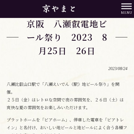
京やまと HOME
>
京都イベント
>
京阪 八瀬叡電地ビール祭り 2023 8月25日 26日
MENU
京阪 八瀬叡電地ビ
ール祭り 2023 8
月25日 26日
2023/08/24
八瀬比叡山口駅で「八瀬えいでん《駅》地ビール祭り」を開
催。
２５日（金）はレトロな空間で夜の雰囲気を、２６日（土）は
爽快な夏の雰囲気をお楽しみいただけます。
プラットホームを「ビアホーム」、停車した電車を「ビアトレ
イン」と名付け、おいしい地ビールと地ビールによく合う各種フ